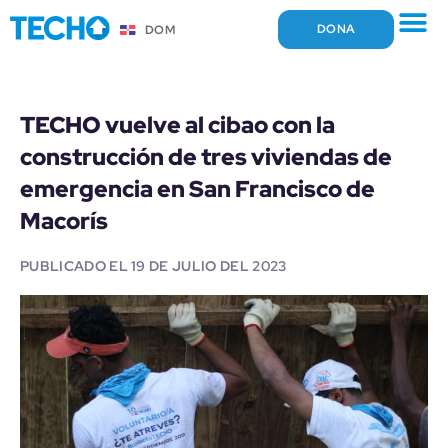
DONA
DOM
POR QUÉ EXIST
QUÉ HACEM
QUIERO SER PARTE
TECHO vuelve al cibao con la
construcción de tres viviendas de
emergencia en San Francisco de
Macorís
PUBLICADO EL
19 DE JULIO DEL 2023