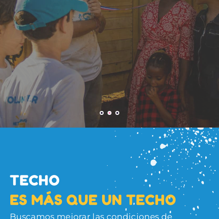
PROYECTOS
MODELO DE TRABAJO
TECHO
E
S
M
Á
S
Q
U
E
U
N
T
E
C
H
O
Buscamos mejorar las condiciones de