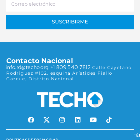
SUSCRIBIRME
Contacto Nacional
info.rd@techo.org
+1 809 540 7812
Calle Cayetano
Rodríguez #102, esquina Arístides
Fiallo
Gazcue, Distrito Nacional
TÉ
POLÍTICAS DE PRIVACIDAD